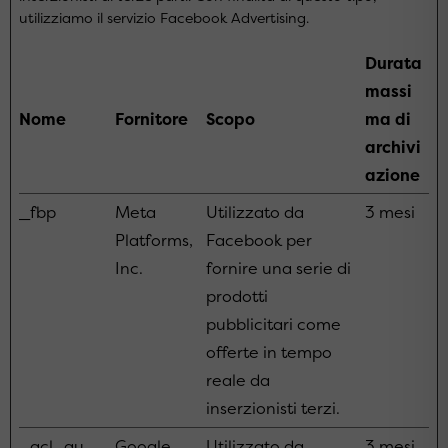
utilizziamo il servizio Facebook Advertising.
Durata
massi
Nome
Fornitore
Scopo
ma di
archivi
azione
_fbp
Meta
Utilizzato da
3 mesi
Platforms,
Facebook per
Inc.
fornire una serie di
prodotti
pubblicitari come
offerte in tempo
reale da
inserzionisti terzi.
_gcl_au
Google
Utilizzato da
3 mesi