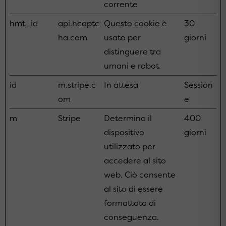
corrente
hmt_id
api.hcaptc
Questo cookie è
30
ha.com
usato per
giorni
distinguere tra
umani e robot.
id
m.stripe.c
In attesa
Session
om
e
m
Stripe
Determina il
400
dispositivo
giorni
utilizzato per
accedere al sito
web. Ciò consente
al sito di essere
formattato di
conseguenza.