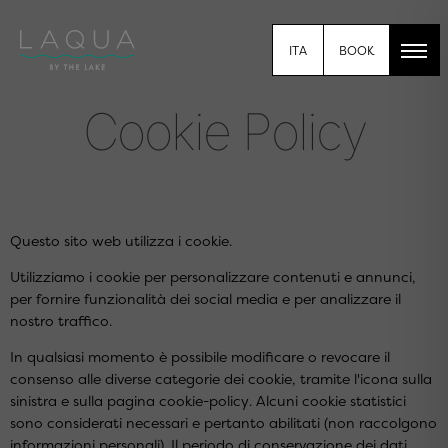
BOOK
ITA
C
o
o
k
i
e
P
o
l
i
c
y
Questo sito web utilizza i cookie.
Utilizziamo i cookie per personalizzare contenuti e annunci,
per fornire funzionalità dei social media e per analizzare il
nostro traffico.
In qualsiasi momento è possibile modificare o revocare il
consenso alle diverse categorie dei cookie, tramite l'icona sulla
sinistra e sulla
pagina cookie-policy
. Alcuni cookie statistici
sono considerati necessari e pertanto abilitati (non raccolgono
informazioni personali). Il periodo di conservazione dei dati