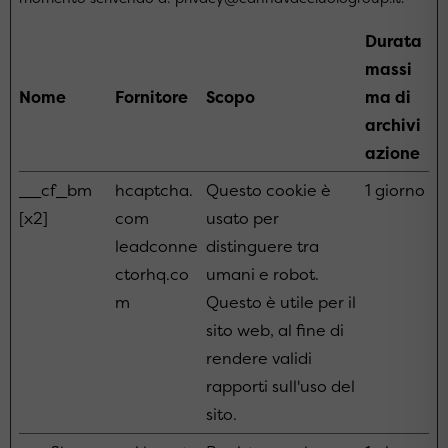
Durata
massi
Nome
Fornitore
Scopo
ma di
archivi
azione
__cf_bm
hcaptcha.
Questo cookie è
1 giorno
[x2]
com
usato per
leadconne
distinguere tra
ctorhq.co
umani e robot.
m
Questo è utile per il
sito web, al fine di
rendere validi
rapporti sull'uso del
sito.