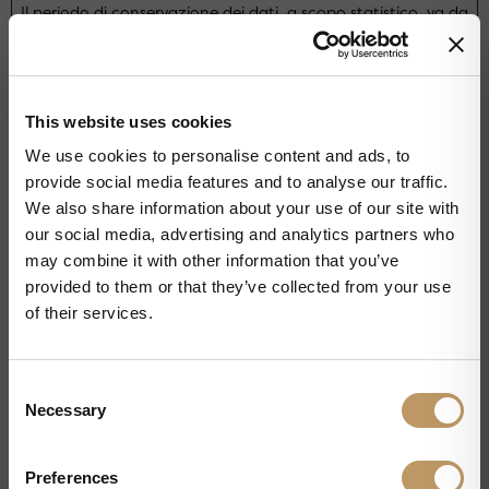
Il periodo di conservazione dei dati, a scopo statistico, va da
14 a 26 mesi. E' possibile richiederne la cancellazione in ogni
momento scrivendo a: privacy@cannavacciuologroup.it.
Durata
This website uses cookies
massi
✕
We use cookies to personalise content and ads, to
Nome
Fornitore
Scopo
ma di
provide social media features and to analyse our traffic.
archivi
We also share information about your use of our site with
azione
our social media, advertising and analytics partners who
may combine it with other information that you’ve
_clck
Microsoft
Raccoglie dati
1 anno
provided to them or that they’ve collected from your use
relativi alla
of their services.
navigazione e al
comportamento
C
dell'utente sul sito
Necessary
o
web - Viene
n
utilizzato al fine di
s
Preferences
stilare report