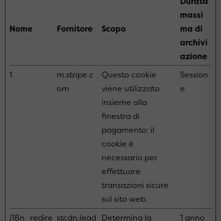
Durata
massi
Nome
Fornitore
Scopo
ma di
archivi
azione
1
m.stripe.c
Questo cookie
Session
om
viene utilizzato
e
insieme alla
finestra di
pagamento: il
cookie è
necessario per
effettuare
transazioni sicure
sul sito web.
i18n_redire
stcdn.lead
Determina la
1 anno