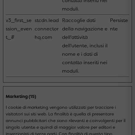
contatto inseriti nei
moduli.
v3_first_se
stcdn.lead
Raccoglie dati
Persiste
ssion_even
connector
della navigazione e
nte
t_#
hq.com
dell'attività
dell'utente, inclusi il
nome e i dati di
contatto inseriti nei
moduli.
Marketing (15)
I cookie di marketing vengono utilizzati per tracciare i
visitatori sui siti web. La finalità è quella di presentare
annunci pubblicitari che siano rilevanti e coinvolgenti per il
singolo utente e quindi di maggior valore per editori e
inserzionisti di terze parti. Con finalità di questo tipo,