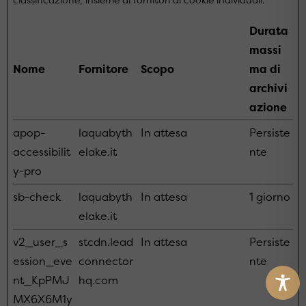
Durata
massi
Nome
Fornitore
Scopo
ma di
archivi
azione
apop-
laquabyth
In attesa
Persiste
accessibilit
elake.it
nte
y-pro
sb-check
laquabyth
In attesa
1 giorno
elake.it
v2_user_s
stcdn.lead
In attesa
Persiste
ession_eve
connector
nte
nt_KpPMJ
hq.com
MX6X6M1y