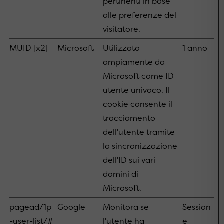
pertinenti in base
alle preferenze del
visitatore.
MUID [x2]
Microsoft
Utilizzato
1 anno
ampiamente da
Microsoft come ID
utente univoco. Il
cookie consente il
tracciamento
dell'utente tramite
la sincronizzazione
dell'ID sui vari
domini di
Microsoft.
pagead/1p
Google
Monitora se
Session
-user-list/#
l'utente ha
e